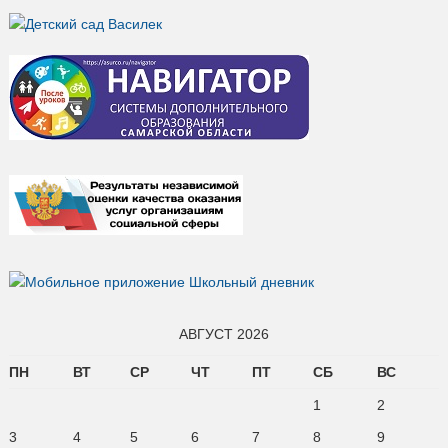
АВГУСТ 2026
ПН
ВТ
СР
ЧТ
ПТ
СБ
ВС
1
2
3
4
5
6
7
8
9