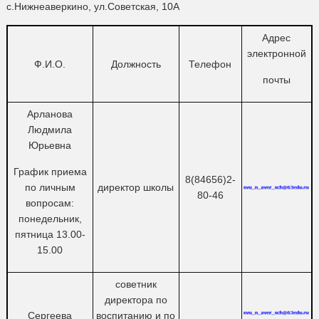
Адрес
электронной
Ф.И.О.
Должность
Телефон
почты
Арланова
Людмила
Юрьевна
График приема
8(84656)2-
по личным
директор школы
80-46
вопросам:
понедельник,
пятница 13.00-
15.00
советник
директора по
Сергеева
воспитанию и по
8(84656)2-
Наталия
взаимодействию