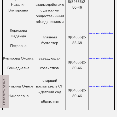
80-46
Викторовна
с детскими
общественными
объединениями
Керимова
Надежда
главный
8(84656)2-
бухгалтер
85-68
Петровна
Кумирова Оксана
заведующая
8(84656)2-
Геннадьевна
хозяйством
80-46
старший
Алямкина Олеся
воспитатель СП
Оставить отзыв
8(84656)2-
«Детский сад
Николаевна
80-46
«Василек»