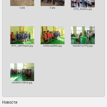
1.jpg
2.jpg
2V0i_8wiHes.jpg
8VV_wWY9q00.jpg
hr9ZezqWt6k.jpg
Nok3b7ryYPQ.jpg
rvEM597OBUk.jpg
Новости