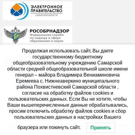
Продолжая использовать сайт, Вы даете
государственному бюджетному
общеобразовательному учреждению Самарской
области средней общеобразовательной школе имени
генерал – майора Владимира Вениаминовича
Еремеева с. Нижнеаверкино муниципального
района Похвистневский Самарской области ,
согласие на обработку файлов cookies и
пользовательских данных. Если Вы не хотите, чтобы
Ваши вышеперечисленные данные обрабатывались,
просим отключить обработку файлов cookies и сбор
ACУ РСО (Электронный журнал)
пользовательских данных в настройках Вашего
Сайт работает на
WordPress
/ Academica WordPress Theme by
браузера или покинуть сайт.
Принять
WPZOOM