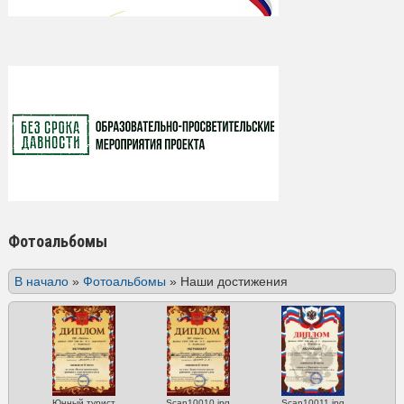
Фотоальбомы
В начало
»
Фотоальбомы
»
Наши достижения
Юнный турист
Scan10010.jpg
Scan10011.jpg