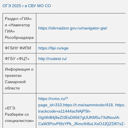
ОГЭ 2025 г в СВУ МО СО
Раздел «ГИА»
и «Навигатор
https://obrnadzor.gov.ru/navigator-gia/
ГИА»
Рособрнадзора
ФГБНУ ФИПИ
https://fipi.ru/ege
ФГБУ «ФЦТ»
http://rustest.ru/
Информация о
проектах
Самарской
области
https://rcmo.ru/?
page_id=310
,
https://t.me/samminobr/418,
https:
«ЕГЭ.
trackcode=a11444acNAjPSh-
Разберём со
OgI4hB4j9eZfJEsD4567gUUKM5u7XdNouIA-
специалистом»
CaW3PovPt9zYPk_JKmcIh8uLXoOJJQZD87sZ-hV