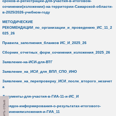
сроков-и-регистрации-для-участия-в-итоговом-
сочинении(изложении)-на-территории-Самарской-области-
в-2025/2026-учебном-году
МЕТОДИЧЕСКИЕ
РЕКОМЕНДАЦИИ_по_организации_и_проведению_ИС_11_2
025_26
Правила_заполнения_бланков ИС_И_2025_26
Сборник_отчетных_форм_сочинения_изложения_2025_26
Заявление-на-ИСИ-для-ВТГ
Заявление_на_ИСИ_для_ВПЛ_СПО_ИНО
Заявление_на_перепроверку_ИСИ_после_второго_незачет
а
Документы-для-участия-в-ГИА-11-и-ИС_И
Оставить отзыв
Порядок-информирования-о-результатах-итогового-
сочиненияизложения-и-ГИА_11