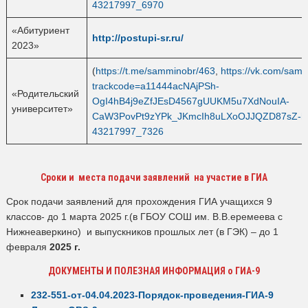
43217997_6970
«Абитуриент
http://postupi-sr.ru/
2023»
(
https://t.me/samminobr/463
,
https://vk.com/sam
trackcode=a11444acNAjPSh-
«Родительский
OgI4hB4j9eZfJEsD4567gUUKM5u7XdNouIA-
университет»
CaW3PovPt9zYPk_JKmcIh8uLXoOJJQZD87sZ-hV
43217997_7326
Сроки и места подачи заявлений на участие в ГИА
Срок подачи заявлений для прохождения ГИА учащихся 9
классов- до 1 марта 2025 г.(в ГБОУ СОШ им. В.В.еремеева с
Нижнеаверкино) и выпускников прошлых лет (в ГЭК) – до 1
февраля
2025 г.
ДОКУМЕНТЫ И ПОЛЕЗНАЯ ИНФОРМАЦИЯ о ГИА-9
232-551-от-04.04.2023-Порядок-проведения-ГИА-9