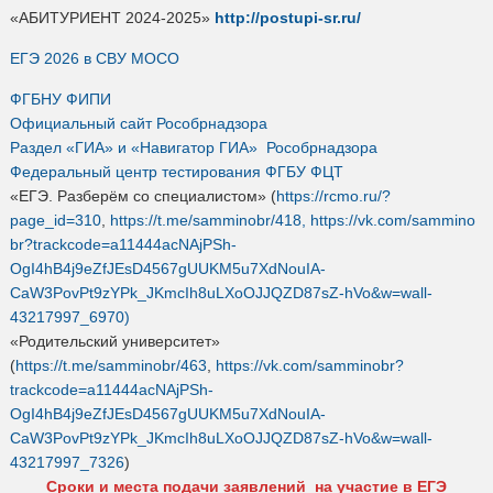
«АБИТУРИЕНТ 2024-2025»
http://postupi-sr.ru/
ЕГЭ 2026 в СВУ МОСО
ФГБНУ ФИПИ
Официальный сайт Рособрнадзора
Раздел «ГИА» и «Навигатор ГИА» Рособрнадзора
Федеральный центр тестирования ФГБУ ФЦТ
«ЕГЭ. Разберём со специалистом» (
https://rcmo.ru/?
page_id=310
,
https://t.me/samminobr/418,
https://vk.com/sammino
br?trackcode=a11444acNAjPSh-
OgI4hB4j9eZfJEsD4567gUUKM5u7XdNouIA-
CaW3PovPt9zYPk_JKmcIh8uLXoOJJQZD87sZ-hVo&w=wall-
43217997_6970)
«Родительский университет»
(
https://t.me/samminobr/463
,
https://vk.com/samminobr?
trackcode=a11444acNAjPSh-
OgI4hB4j9eZfJEsD4567gUUKM5u7XdNouIA-
CaW3PovPt9zYPk_JKmcIh8uLXoOJJQZD87sZ-hVo&w=wall-
43217997_7326
)
Сроки и места подачи заявлений на участие в ЕГЭ