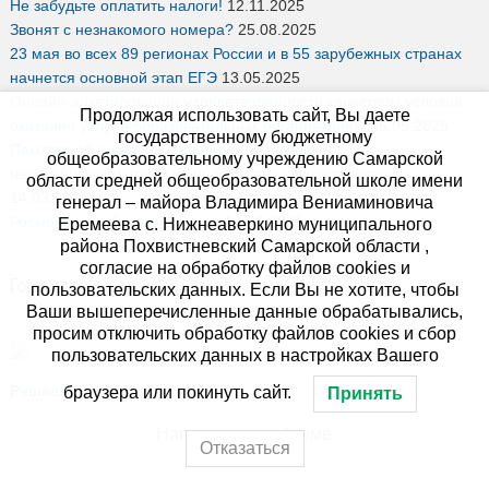
Не забудьте оплатить налоги!
12.11.2025
Звонят с незнакомого номера?
25.08.2025
23 мая во всех 89 регионах России и в 55 зарубежных странах
начнется основной этап ЕГЭ
13.05.2025
Онлайн-анкетирование удовлетворенности качеством условий
Продолжая использовать сайт, Вы даете
оказания услуг в образовательных организациях.
05.05.2025
государственному бюджетному
Памятка об оказании медицинской помощи
общеобразовательному учреждению Самарской
несовершеннолетним в образовательных организациях
области средней общеобразовательной школе имени
14.03.2025
генерал – майора Владимира Вениаминовича
Росмолодёжь.Гранты 1 сезон
14.03.2025
Еремеева с. Нижнеаверкино муниципального
района Похвистневский Самарской области ,
согласие на обработку файлов cookies и
Госуслуги
пользовательских данных. Если Вы не хотите, чтобы
Ваши вышеперечисленные данные обрабатывались,
просим отключить обработку файлов cookies и сбор
Есть предложения по организации учебного процесса или
пользовательских данных в настройках Вашего
знаете, как сделать школу лучше?
Решаем вместе
браузера или покинуть сайт.
Принять
Написать о проблеме
Отказаться