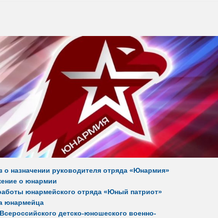
з о назначении руководителя отряда «Юнармия»
ение о юнармии
работы юнармейского отряда «Юный патриот»
а юнармейца
 Всероссийского детско-юношеского военно-