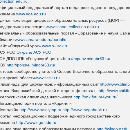
ollection.edu.ru;
фициальный федеральный портал поддержки единого государстве
кзамена
www.ege.edu.ru
диная коллекция цифровых образовательных ресурсов (ЦОР) —
едеральная коллекция
www.school-collection.edu.ru
егиональный образовательный портал «Образование и наука Сама
бласти»
www.samara.edu.ru/portal/dt
айт «Открытый урок»
www.o-urok.ru
АСУ РСО
Открыть АСУ РСО
ОУ ДПО ЦПК «Ресурсный центр»
http://rcpohv.minobr63.ru/
СВУ
http://pohsvu.minobr63.ru/
етевое сообщество учителей Северо-Восточного образовательного
амарской области
www.sssvu.ru
лимпиады для школьников: информационный сайт
http://www.olimp
мник: Всероссийский детский интернет фестиваль
http://www.childfe
сероссийская олимпиада школьников
http://unk.future4you.ru/
егаэнциклопедия портала «Кирилл и
Мефодий»
http://www.rusolymp.ru
http://www.megabook.ru
ортал информационной поддержки единого государственного
кзамена
http://www.ege.edu.ru
диное окно доступа к образовательным ресурсам
http://window.edu.