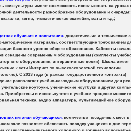
ль физкультуры имеют возможность использовать на уроках 
очной деятельности разнообразное оборудование и снаряды:
скакалки, кегли, гимнастические скамейки, маты и т.д.;
дствах обучения и воспитания:
дидактические и технические с
о-методические материалы, соответствующие требованием д
зации базового уровня общего образования. Кабинеты нача
ов оснащены современным оборудованием (комплекты учебно
аторного оборудования, интерактивные доски). Школа имеет
ючение к сети Интернет по высокоскоростной технологии
олокно). С 2013 года (в рамках государственного контракта)
дение располагает учебно-наглядным оборудованием для ре
 учительские ноутбуки, ученические ноутбуки и другая компь
ка. Приобретены и используются в учебном процессе множите
овальная техника, аудио аппаратура, мультимедийное оборуд
ловиях питания обучающихся
:
количество посадочных мест в
нном зале позволяет обеспечить посадку учащихся в две пер
ма хозяйственно-питьевого холодного и горячего водоснабже