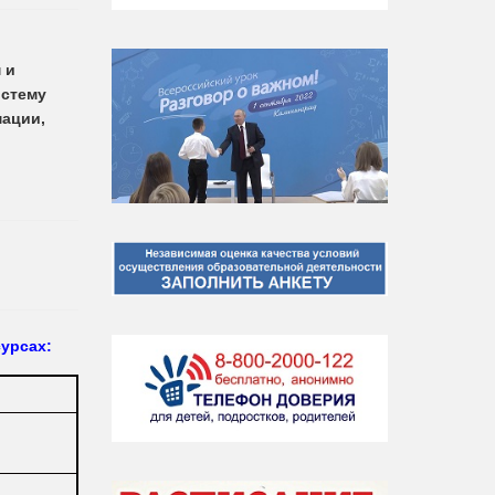
 и
истему
мации,
урсах: