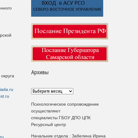
нного
рской
Архивы
 округа
iada.ru
Архивы
st.ru
Психологическое сопровождение
осуществляют
специалисты ГБОУ ДПО ЦПК
Ресурсный центр
Начальник отдела : Забелина Ирина
ru