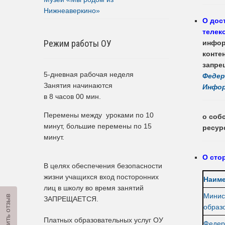
Нижнеаверкино»
О дос
телек
Режим работы ОУ
инфор
конте
запре
5-дневная рабочая неделя
Федер
Занятия начинаются
Инфор
в 8 часов 00 мин.
Перемены между уроками по 10
о соб
минут, большие перемены по 15
ресур
минут.
О сто
В целях обеспечения безопасности
жизни учащихся вход посторонних
Наиме
лиц в школу во время занятий
Минис
Оставить отзыв
ЗАПРЕЩАЕТСЯ.
образ
Платных образовательных услуг ОУ
Федер