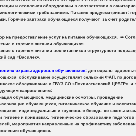
изации и отопления оборудованы в соответствии с санитарно
миологическими требованиями. Питание предусматривает: го
аки. Горячие завтраки обучающиеся получают за счет родите
.
ор на предоставление услуг на питание обучающихся.
⇒ Согл
ение о горячем питании обучающихся.
ение о горячем питании воспитанников структурного подраз
кий сад «Василек».
ловиях охраны здоровья обучающихся:
для охраны здоровья
ющихся обслуживание осуществляет сельский ФАП, по догов
инское обслуживание с ГБУЗ СО «Похвистневский ЦРБГР» и 
едующим направлениям:
нация обучающихся, медицинские осмотры, проведение
нсеризации обучающихся, гигиеническое обучение и воспита
ющихся, индивидуальные и групповые беседы со школьника
й гигиене и прививках, гигиеническое образование педагогов 
елей, мероприятия
направленные
на профилактику заболеван
овлению обучающихся.