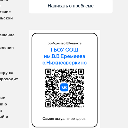
-
Написать о проблеме
рячие
льской
ашение
деления
ору на
проходит
ние
ми о
и
ий и