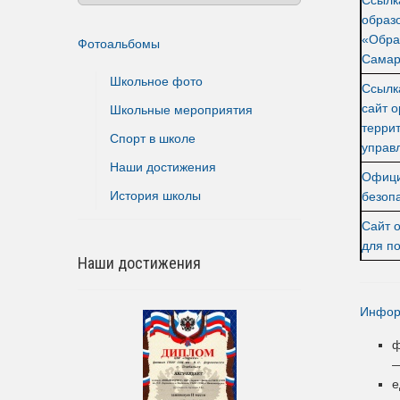
образ
«Обра
Фотоальбомы
Сама
Школьное фото
Ссылк
сайт о
Школьные мероприятия
терри
Спорт в школе
управ
Наши достижения
Офици
История школы
безоп
Сайт 
для п
Наши достижения
Инфор
ф
е