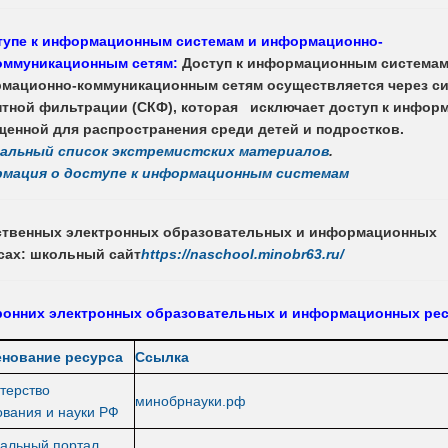
тупе к информационным системам и информационно-
оммуникационным сетям:
Доступ к информационным системам
мационно-коммуникационным сетям осуществляется через с
нтной фильтрации (СКФ), которая исключает доступ к инфор
щенной для распространения среди детей и подростков.
альный список экстремистских материалов
.
мация о доступе к информационным системам
ственных электронных образовательных и информационных
сах: школьный сайт
https://naschool.minobr63.ru/
ронних электронных образовательных и информационных рес
нование ресурса
Ссылка
терство
минобрнауки.рф
ования и науки РФ
альный портал