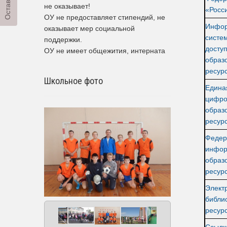
не оказывает!
«Росс
ОУ не предоставляет стипендий, не
Инфор
оказывает мер социальной
систе
поддержки.
доступ
ОУ не имеет общежития, интерната
образ
ресур
Школьное фото
Едина
цифро
образ
ресу
Федер
инфор
образ
ресур
Элект
библи
ресур
Ссылк