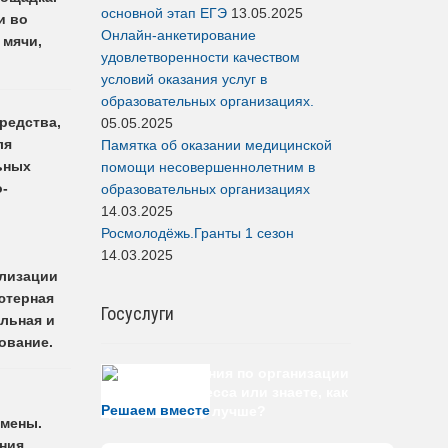
основной этап ЕГЭ
13.05.2025
и во
Онлайн-анкетирование
 мячи,
удовлетворенности качеством
условий оказания услуг в
образовательных организациях.
редства,
05.05.2025
ля
Памятка об оказании медицинской
льных
помощи несовершеннолетним в
-
образовательных организациях
14.03.2025
Росмолодёжь.Гранты 1 сезон
14.03.2025
ализации
ютерная
Госуслуги
льная и
ование.
Есть предложения по организации
учебного процесса или знаете, как
Решаем вместе
сделать школу лучше?
емены.
ния,