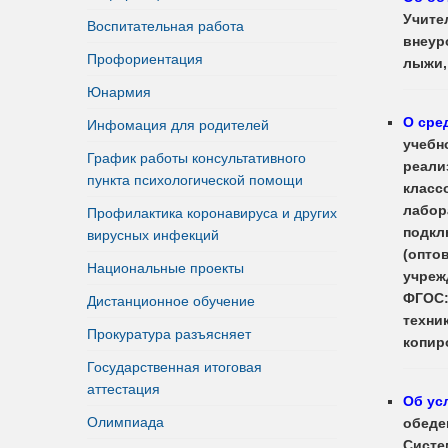
Учите
Воспитательная работа
внеур
Профориентация
лыжи, 
Юнармия
О сре
Инфомация для родителей
учебн
График работы консультативного
реали
пункта психологической помощи
класс
лабор
Профилактика коронавируса и других
подкл
вирусных инфекций
(оптов
Национальные проекты
учреж
ФГОС:
Дистанционное обучение
техни
Прокуратура разъясняет
копир
Государственная итоговая
аттестация
Об ус
Олимпиада
обеде
Систе