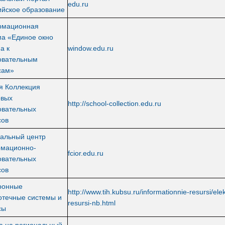
edu.ru
ийское образование
мационная
ма «Единое окно
а к
window.edu.ru
овательным
сам»
я Коллекция
вых
http://school-collection.edu.ru
овательных
рсов
альный центр
мационно-
fcior.edu.ru
овательных
сов
ронные
http://www.tih.kubsu.ru/informationnie-resursi/ele
отечные системы и
resursi-nb.html
сы
а на региональный