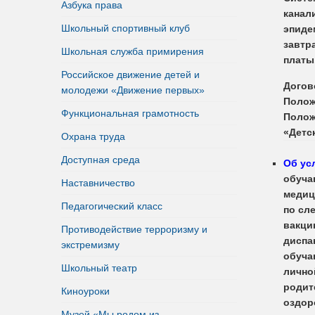
Азбука права
канал
Школьный спортивный клуб
эпиде
завтр
Школьная служба примирения
платы
Российское движение детей и
Догов
молодежи «Движение первых»
Полож
Функциональная грамотность
Полож
«Детс
Охрана труда
Доступная среда
Об ус
обуча
Наставничество
медиц
Педагогический класс
по сл
вакци
Противодействие терроризму и
диспа
экстремизму
обуча
Школьный театр
лично
родит
Киноуроки
оздор
Музей «Мы родом из