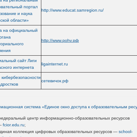
овательный портал
http://www.educat.samregion.ru/
зование и наука
рской области»
а на официальный
ргана
http://www.pohv.рф
ториального
ления
альный сайт Лиги
ligainternet.ru
асного интернета
о кибербезопасности
сетевичок.рф
одростков
мационная система «Единое окно доступа к образовательным рес
едеральный центр информационно-образовательных ресурсов
—
fcior.edu.ru
;
диная коллекция цифровых образовательных ресурсов —
school-