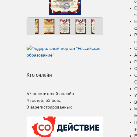
c
О
э
Е
ф
Р
о
С
Г
Кто онлайн
С
С
О
57 посетителей онлайн
У
4 гостей,
53 bots,
В
0 зарегистрированных
М
П
э
Е