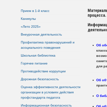
Материаль
Прием в 1-й класс
процесса.
Каникулы
Информац
«Лето 2025»
деятельн
Внеурочная деятельность
Профилактика правонарушений и
Об об
асоциального поведения
класс
Школьная библиотека
возмо
санит
Горячее питание
для р
Противодействие коррупции
Дорожная безопасность
Об об
практ
Оценка эффективности деятельности
организации в условиях действия
О биб
профстандарта педагога
Информационная безопасность
Об об