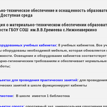
но-техническое обеспечение и оснащенность образоват
 Доступная среда
ия о материально-техническом обеспечении образова
ости ГБОУ СОШ им.В.В.Еремеева с.Нижнеаверкино
орудованных учебных кабинетах:
8 учебных кабинетов.
Все у
ы оборудованы необходимой мебелью, которая обновляется 
жности. Освещение и оборудование кабинетов соответствует
арно-гигиеническим требованиям и обеспечивает нормальные
аботы;
ъектах для проведения практических занятий
: для проведения
ических занятий в школе функционируют кабинеты
лиотеке
:
В школе имеется 1 библиотека
ъектах спорта:
спортивный зал,
универсальная спортивная п